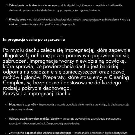
Zabrudzenia pochodzenia zwierzęcego
– odchody ptaków, które są szczególnie szkodliwe dla
dachówek, ponieważ ich skład chemiczny przyspiesza korozję i uszkodzenia.
Wykwity solne
– na niektórych rodzajach pokryć dachowych mogą występować białe plamy, które są
efektem osadzania się soli z opadów atmosferycznych.
Impregnacja dachu po czyszczeniu
Po myciu dachu zaleca się impregnację, która zapewnia
długotrwałą ochronę przed ponownym pojawieniem się
zabrudzeń. Impregnacja tworzy niewidzialną powłokę,
która sprawia, że powierzchnia dachu jest bardziej
odporna na osadzanie się zanieczyszczeń oraz rozwój
mchów i glonów. Preparaty, które stosujemy w Cleaning
Complex, są bezpieczne i dostosowane do każdego
rodzaju pokrycia dachowego.
Korzyści z impregnacji dachu:
Długotrwała czystość
– impregnacja znacznie przedłuża efekt mycia, sprawiając, że dach pozostaje
estetyczny na dłużej.
Ochrona przed rozwojem mchów i glonów
– preparaty grzybobójcze zapobiegają ponownemu
rozwojowi mikroorganizmów, które powodują erozję dachu.
Zwiększenie odporności na warunki atmosferyczne
– impregnacja chroni dach przed negatywnym