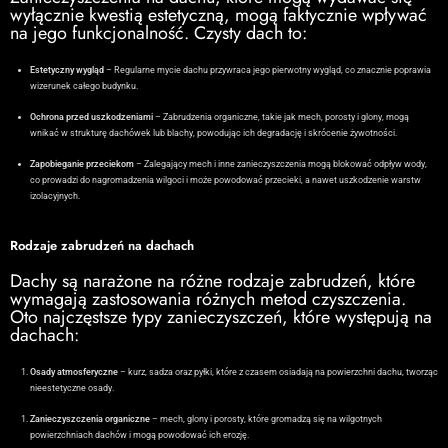
wyłącznie kwestią estetyczną, mogą faktycznie wpływać
na jego funkcjonalność. Czysty dach to:
Estetyczny wygląd
– Regularne mycie dachu przywraca jego pierwotny wygląd, co znacznie poprawia
wizerunek całego budynku.
Ochrona przed uszkodzeniami
– Zabrudzenia organiczne, takie jak mech, porosty i glony, mogą
wnikać w strukturę dachówek lub blachy, powodując ich degradację i skrócenie żywotności.
Zapobieganie przeciekom
– Zalegający mech i inne zanieczyszczenia mogą blokować odpływ wody,
co prowadzi do nagromadzenia wilgoci i może powodować przecieki, a nawet uszkodzenie warstw
izolacyjnych.
Rodzaje zabrudzeń na dachach
Dachy są narażone na różne rodzaje zabrudzeń, które
wymagają zastosowania różnych metod czyszczenia.
Oto najczęstsze typy zanieczyszczeń, które występują na
dachach:
Osady atmosferyczne
– kurz, sadza oraz pyłki, które z czasem osiadają na powierzchni dachu, tworząc
nieestetyczne osady.
Zanieczyszczenia organiczne
– mech, glony i porosty, które gromadzą się na wilgotnych
powierzchniach dachów i mogą powodować ich erozję.