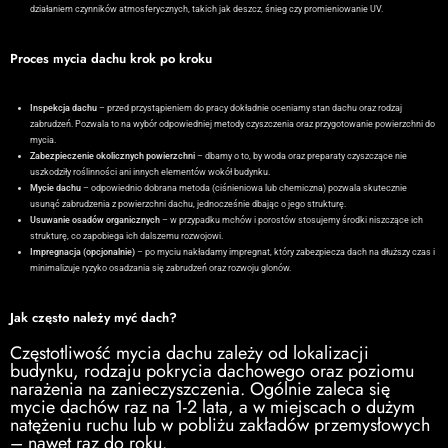
działaniem czynników atmosferycznych, takich jak deszcz, śnieg czy promieniowanie UV.
Proces mycia dachu krok po kroku
Inspekcja dachu
– przed przystąpieniem do pracy dokładnie oceniamy stan dachu oraz rodzaj
zabrudzeń. Pozwala to na wybór odpowiedniej metody czyszczenia oraz przygotowanie powierzchni do
mycia.
Zabezpieczenie okolicznych powierzchni
– dbamy o to, by woda oraz preparaty czyszczące nie
uszkodziły roślinności ani innych elementów wokół budynku.
Mycie dachu
– odpowiednio dobrana metoda (ciśnieniowa lub chemiczna) pozwala skutecznie
usunąć zabrudzenia z powierzchni dachu, jednocześnie dbając o jego strukturę.
Usuwanie osadów organicznych
– w przypadku mchów i porostów stosujemy środki niszczące ich
strukturę, co zapobiega ich dalszemu rozwojowi.
Impregnacja (opcjonalnie)
– po myciu nakładamy impregnat, który zabezpiecza dach na dłuższy czas i
minimalizuje ryzyko osadzania się zabrudzeń oraz rozwoju glonów.
Jak często należy myć dach?
Częstotliwość mycia dachu zależy od lokalizacji
budynku, rodzaju pokrycia dachowego oraz poziomu
narażenia na zanieczyszczenia. Ogólnie zaleca się
mycie dachów raz na 1-2 lata, a w miejscach o dużym
natężeniu ruchu lub w pobliżu zakładów przemysłowych
– nawet raz do roku.