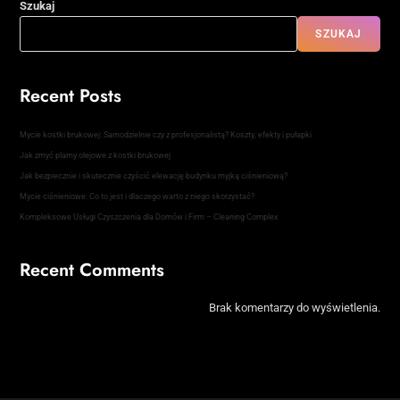
Szukaj
SZUKAJ
Recent Posts
Mycie kostki brukowej: Samodzielnie czy z profesjonalistą? Koszty, efekty i pułapki
Jak zmyć plamy olejowe z kostki brukowej
Jak bezpiecznie i skutecznie czyścić elewację budynku myjką ciśnieniową?
Mycie ciśnieniowe: Co to jest i dlaczego warto z niego skorzystać?
Kompleksowe Usługi Czyszczenia dla Domów i Firm – Cleaning Complex
Recent Comments
Brak komentarzy do wyświetlenia.