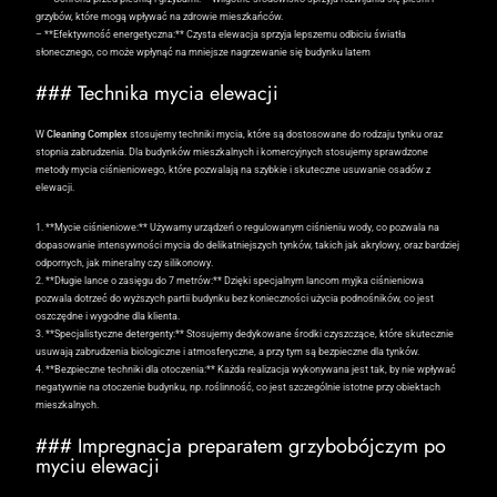
grzybów, które mogą wpływać na zdrowie mieszkańców.
– **Efektywność energetyczna:** Czysta elewacja sprzyja lepszemu odbiciu światła
słonecznego, co może wpłynąć na mniejsze nagrzewanie się budynku latem
### Technika mycia elewacji
W
Cleaning Complex
stosujemy techniki mycia, które są dostosowane do rodzaju tynku oraz
stopnia zabrudzenia. Dla budynków mieszkalnych i komercyjnych stosujemy sprawdzone
metody mycia ciśnieniowego, które pozwalają na szybkie i skuteczne usuwanie osadów z
elewacji.
1. **Mycie ciśnieniowe:** Używamy urządzeń o regulowanym ciśnieniu wody, co pozwala na
dopasowanie intensywności mycia do delikatniejszych tynków, takich jak akrylowy, oraz bardziej
odpornych, jak mineralny czy silikonowy.
2. **Długie lance o zasięgu do 7 metrów:** Dzięki specjalnym lancom myjka ciśnieniowa
pozwala dotrzeć do wyższych partii budynku bez konieczności użycia podnośników, co jest
oszczędne i wygodne dla klienta.
3. **Specjalistyczne detergenty:** Stosujemy dedykowane środki czyszczące, które skutecznie
usuwają zabrudzenia biologiczne i atmosferyczne, a przy tym są bezpieczne dla tynków.
4. **Bezpieczne techniki dla otoczenia:** Każda realizacja wykonywana jest tak, by nie wpływać
negatywnie na otoczenie budynku, np. roślinność, co jest szczególnie istotne przy obiektach
mieszkalnych.
### Impregnacja preparatem grzybobójczym po
myciu elewacji