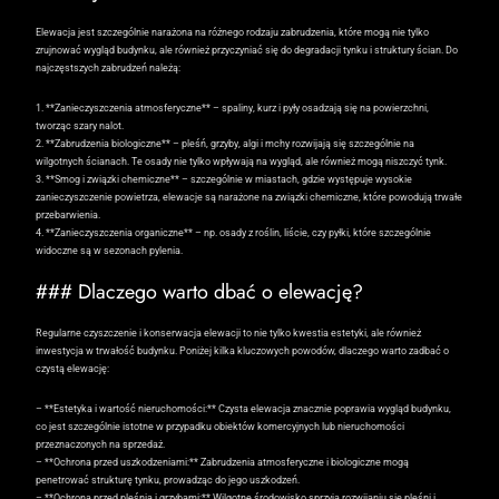
Elewacja jest szczególnie narażona na różnego rodzaju zabrudzenia, które mogą nie tylko
zrujnować wygląd budynku, ale również przyczyniać się do degradacji tynku i struktury ścian. Do
najczęstszych zabrudzeń należą:
1. **Zanieczyszczenia atmosferyczne** – spaliny, kurz i pyły osadzają się na powierzchni,
tworząc szary nalot.
2. **Zabrudzenia biologiczne** – pleśń, grzyby, algi i mchy rozwijają się szczególnie na
wilgotnych ścianach. Te osady nie tylko wpływają na wygląd, ale również mogą niszczyć tynk.
3. **Smog i związki chemiczne** – szczególnie w miastach, gdzie występuje wysokie
zanieczyszczenie powietrza, elewacje są narażone na związki chemiczne, które powodują trwałe
przebarwienia.
4. **Zanieczyszczenia organiczne** – np. osady z roślin, liście, czy pyłki, które szczególnie
widoczne są w sezonach pylenia.
### Dlaczego warto dbać o elewację?
Regularne czyszczenie i konserwacja elewacji to nie tylko kwestia estetyki, ale również
inwestycja w trwałość budynku. Poniżej kilka kluczowych powodów, dlaczego warto zadbać o
czystą elewację:
– **Estetyka i wartość nieruchomości:** Czysta elewacja znacznie poprawia wygląd budynku,
co jest szczególnie istotne w przypadku obiektów komercyjnych lub nieruchomości
przeznaczonych na sprzedaż.
– **Ochrona przed uszkodzeniami:** Zabrudzenia atmosferyczne i biologiczne mogą
penetrować strukturę tynku, prowadząc do jego uszkodzeń.
– **Ochrona przed pleśnią i grzybami:** Wilgotne środowisko sprzyja rozwijaniu się pleśni i