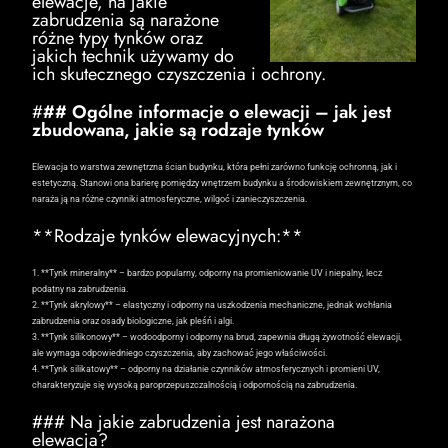
elewacje, na jakie
zabrudzenia są narażone
różne typy tynków oraz
jakich technik używamy do
ich skutecznego czyszczenia i ochrony.
#
## Ogólne informacje o elewacji – jak jest
zbudowana, jakie są rodzaje tynków
Elewacja to warstwa zewnętrzna ścian budynku, która pełni zarówno funkcję ochronną, jak i
estetyczną. Stanowi ona barierę pomiędzy wnętrzem budynku a środowiskiem zewnętrznym, co
naraża ją na różne czynniki atmosferyczne, wilgoć i zanieczyszczenia.
**Rodzaje tynków elewacyjnych:**
1. **Tynk mineralny** – bardzo popularny, odporny na promieniowanie UV i niepalny, lecz
podatny na zabrudzenia.
2. **Tynk akrylowy** – elastyczny i odporny na uszkodzenia mechaniczne, jednak wchłania
zabrudzenia oraz osady biologiczne, jak pleśń i algi.
3. **Tynk silikonowy** – wodoodporny i odporny na brud, zapewnia długą żywotność elewacji,
ale wymaga odpowiedniego czyszczenia, aby zachować jego właściwości.
4. **Tynk silikatowy** – odporny na działanie czynników atmosferycznych i promieni UV,
charakteryzuje się wysoką paroprzepuszczalnością i odpornością na zabrudzenia.
### Na jakie zabrudzenia jest narażona
elewacja?