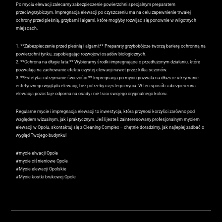
Po myciu elewacji zalecamy zabezpieczenie powierzchni specjalnym preparatem
przeciwgrzybiczym. Impregnacja elewacji po czyszczeniu ma na celu zapewnienie trwałej
ochrony przed pleśnią, grzybami i algami, które mogłyby rozwijać się ponownie w wilgotnych
miejscach.
1. **Zabezpieczenie przed pleśnią i algami:** Preparaty grzybobójcze tworzą barierę ochronną na
powierzchni tynku, zapobiegając rozwojowi osadów biologicznych.
2. **Ochrona na długie lata:** Wybieramy środki impregnujące o przedłużonym działaniu, które
pozwalają na zachowanie efektu czystej elewacji nawet przez kilka sezonów.
3. **Estetyka i utrzymanie świeżości:** Impregnacja po myciu pozwala na dłuższe utrzymanie
estetycznego wyglądu elewacji, bez potrzeby częstego mycia. W ten sposób zabezpieczona
elewacja pozostaje odporna na osady i nie traci swojego oryginalnego koloru.
Regularne mycie i impregnacja elewacji to inwestycja, która przynosi korzyści zarówno pod
względem wizualnym, jak i praktycznym. Jeśli jesteś zainteresowany profesjonalnym myciem
elewacji w Opolu, skontaktuj się z Cleaning Complex – chętnie doradzimy, jak najlepiej zadbać o
wygląd Twojego budynku!
#mycie elwacji Opole
#mycie ciśnieniowe Opole
#Mycie elewacji Opolskie
#Mycie kostki brukowej Opole