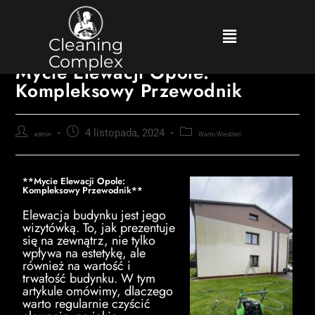
Cleaning
Complex
Mycie Elewacji Opole:
Kompleksowy Przewodnik
4 listopada, 2024
admin
Warto Wiedzieć
**Mycie Elewacji Opole:
Kompleksowy Przewodnik**
Elewacja budynku jest jego
wizytówką. To, jak prezentuje
się na zewnątrz, nie tylko
wpływa na estetykę, ale
również na wartość i
trwałość budynku. W tym
artykule omówimy, dlaczego
warto regularnie czyścić