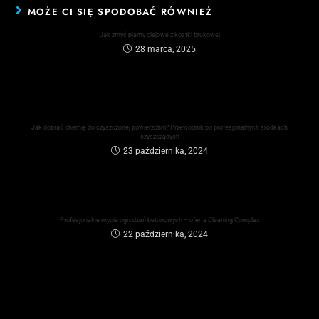
MOŻE CI SIĘ SPODOBAĆ RÓWNIEŻ
Jak zmyć plamy olejowe z kostki brukowej
28 marca, 2025
Jak dobrać chemię do czyszczonej powierzchni? Przewodnik po profesjonalnych środkach
czyszczących
23 października, 2024
Profesjonalne mycie ogrodzeń betonowych – oferta Cleaning Complex
22 października, 2024